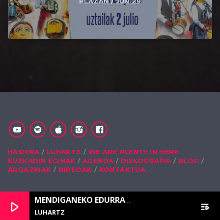
PLAZAN / JUN 29
HASIERA
LUHARTZ
WE ARE PLENTY IN HERE
EUZKADIN EGINAK
AGENDA
DISKOGRAFIA
BLOG
ARGAZKIAK
BIDEOAK
KONTAKTUA
MENDIGANEKO EDURRAK
[SIMON SAM GANDARIA
play_arrow
playlist_play
LUHARTZ