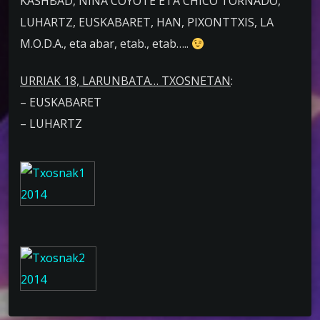
KASHBAD, NIÑA COYOTE ETA CHICO TORNADO,
LUHARTZ, EUSKABARET, HAN, PIXONTTXIS, LA
M.O.D.A., eta abar, etab., etab…..
URRIAK 18, LARUNBATA… TXOSNETAN
:
– EUSKABARET
– LUHARTZ