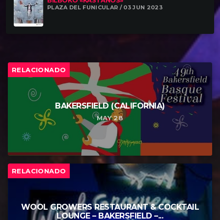
BILBOKO «KASTAÑOS»
PLAZA DEL FUNICULAR / 03 JUN 2023
RELACIONADO
BAKERSFIELD (CALIFORNIA)
MAY 28
RELACIONADO
WOOL GROWERS RESTAURANT & COCKTAIL
LOUNGE – BAKERSFIELD –...