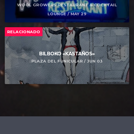
WOOL GROWERS RESTAURANT & COCKTAIL
LOUNGE / MAY 29
RELACIONADO
BILBOKO «KASTAÑOS»
PLAZA DEL FUNICULAR / JUN 03