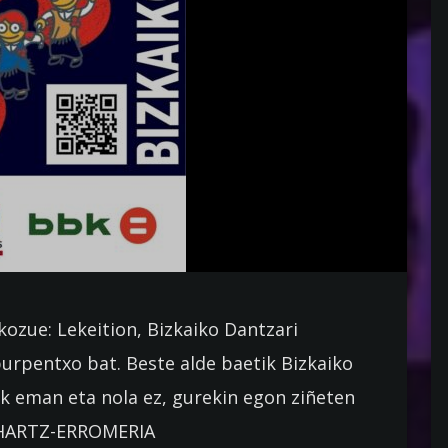
ozue: Lekeition, Bizkaiko Dantzari
rpentxo bat. Beste alde baetik Bizkaiko
ak eman eta nola ez, gurekin egon ziñeten
 LUHARTZ-ERROMERIA