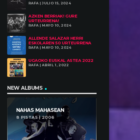
RAFA | JULIO 15, 2024
AZKEN BERRIAK! GURE
URTEURRENA!
RAFA | MAYO 10, 2024
ALLENDE SALAZAR HERRI
ESKOLAREN 50 URTEURRENA
RAFA | MAYO 10, 2024
UGAOKO EUSKAL ASTEA 2022
RAFA | ABRIL 1, 2022
NEW ALBUMS
NAHAS MAHASEAN
8 PISTAS | 2006