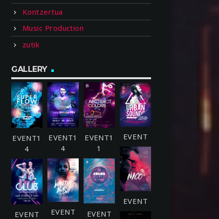
Kontzertua
Music Production
zutik
GALLERY
EVENT1
EVENT1
EVENT1