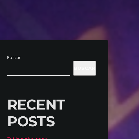
Buscar
BUSCAR
RECENT
POSTS
Zutik: Aurkezpena