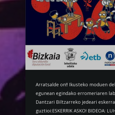
Arratsalde on!! Ikusteko moduen dek
egunean egindako erromeriaren labu
Dantzari Biltzarreko jedeari eskerr
guztioi:ESKERRIK ASKO! BIDEOA: