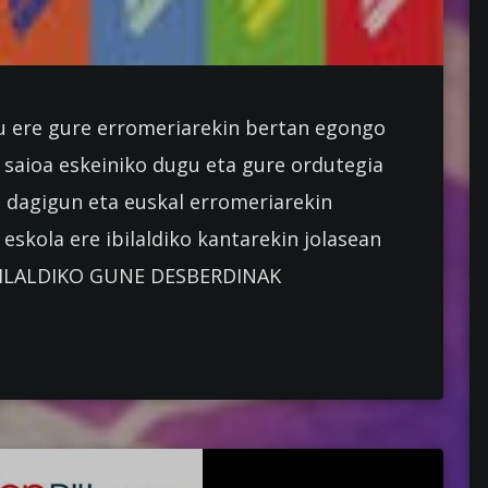
 Gu ere gure erromeriarekin bertan egongo
saioa eskeiniko dugu eta gure ordutegia
zi dagigun eta euskal erromeriarekin
eskola ere ibilaldiko kantarekin jolasean
IBILALDIKO GUNE DESBERDINAK