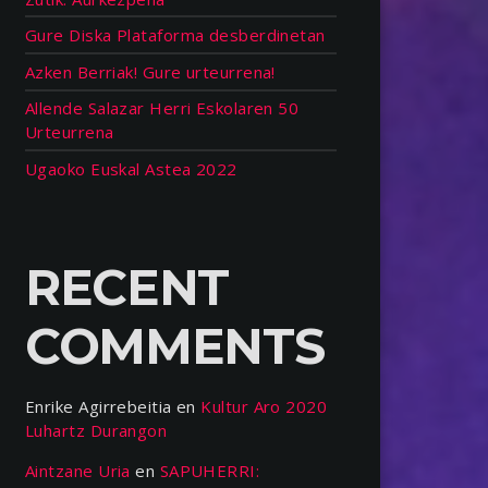
Gure Diska Plataforma desberdinetan
Azken Berriak! Gure urteurrena!
Allende Salazar Herri Eskolaren 50
Urteurrena
Ugaoko Euskal Astea 2022
RECENT
COMMENTS
Enrike Agirrebeitia
en
Kultur Aro 2020
Luhartz Durangon
Aintzane Uria
en
SAPUHERRI: