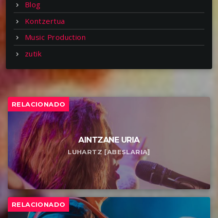
Blog
Kontzertua
Music Production
zutik
RELACIONADO
AINTZANE URIA
LUHARTZ [ABESLARIA]
RELACIONADO