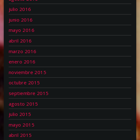
URGABE. Hi bizi hadi, (Elkar 2002)
julio 2016
SOBRINO SOBRADO : -A solas, (1999)
junio 2016
-Trazo 1, (2002)
mayo 2016
Sesio Musikaria:
abril 2016
JIMMY BARNATAN. (Rhythm &amp; Blues)
marzo 2016
PEDRO MAKAY. (Kantautore eusko- argentinarra)
AINHOA CANTALAPIEDRA. (Pop-rock). OT2ren
enero 2016
irabazlea.
noviembre 2015
SOUL ACID. (Acid- jazz)
octubre 2015
HUTSA. (Bikote Akustikoa).
septiembre 2015
agosto 2015
julio 2015
mayo 2015
abril 2015