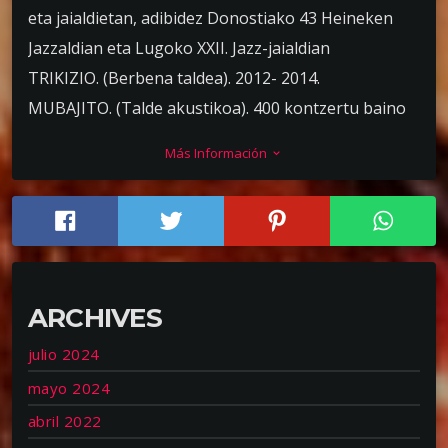
eta jaialdietan, adibidez Donostiako 43 Heineken
Jazzaldian eta Lugoko XXII. Jazz-jaialdian
TRIKIZIO. (Berbena taldea). 2012- 2014.
MUBAJITO. (Talde akustikoa). 400 kontzertu baino
gehiago. 2000-2011.
Más Información
keyboard_arrow_down
O+HATZ PROJECT. (Folk). 2009- 2011.
AMAIUR. (Berbena taldea). 2008- 2010.
KEPA JUNKERA. (Folk). Nazioarteko birak EEBBn,
Afrikan, Europan, Hego Amerikan eta
Asian. (2002- 2008)
ARCHIVES
SOUL A DOS. (Soul, funk). 2007-2008
KRASIS. (Metal fusioa). 2003- (…)
julio 2024
URGABE. (Berbena Taldea). 2000- 2002
mayo 2024
SOBRINO SOBRADO. (Pop-rock). 1999-2002
abril 2022
KILKERRAK. (Berbena Taldea). 1995- 2000