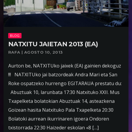
BLOG
NATXITU JAIETAN 2013 (EA)
RAFA | AGOSTO 10, 2013
Aurton be, NATXITUko jaixek (EA) gainien dekoguz
!!! NATXITUko jai batzordeak Andra Mari eta San
Roke ospatzeko hurrengo EGITARAUA prestatu du:
Abuztuak 10, larunbata 17:30 Natxituko XXII. Mus
Txapelketa bolatokian Abuztuak 14, asteazkena
Goizean hasita Natxituko Pala Txapelketa 20:30
Bolatoki aurrean ikurrinaren igoera Ondoren
txistorrada 22:30 Haizeder eskolan «8 […]