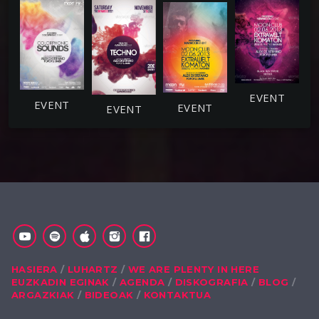
HASIERA
LUHARTZ
WE ARE PLENTY IN HERE
EUZKADIN EGINAK
AGENDA
DISKOGRAFIA
BLOG
ARGAZKIAK
BIDEOAK
KONTAKTUA