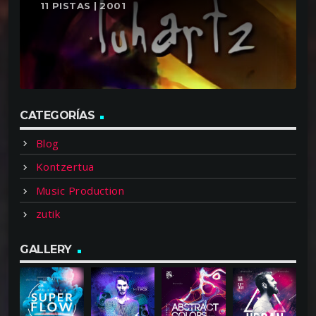
11 PISTAS | 2001
CATEGORÍAS
Blog
Kontzertua
Music Production
zutik
GALLERY