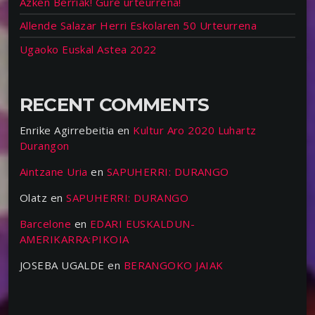
Azken Berriak! Gure urteurrena!
Allende Salazar Herri Eskolaren 50 Urteurrena
Ugaoko Euskal Astea 2022
RECENT COMMENTS
Enrike Agirrebeitia
en
Kultur Aro 2020 Luhartz
Durangon
Aintzane Uria
en
SAPUHERRI: DURANGO
Olatz
en
SAPUHERRI: DURANGO
Barcelone
en
EDARI EUSKALDUN-
AMERIKARRA:PIKOIA
JOSEBA UGALDE
en
BERANGOKO JAIAK