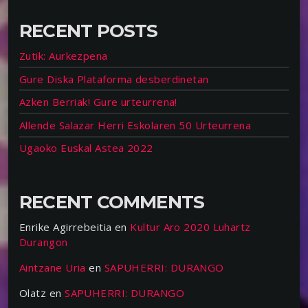
RECENT POSTS
Zutik: Aurkezpena
Gure Diska Plataforma desberdinetan
Azken Berriak! Gure urteurrena!
Allende Salazar Herri Eskolaren 50 Urteurrena
Ugaoko Euskal Astea 2022
RECENT COMMENTS
Enrike Agirrebeitia
en
Kultur Aro 2020 Luhartz
Durangon
Aintzane Uria
en
SAPUHERRI: DURANGO
Olatz
en
SAPUHERRI: DURANGO