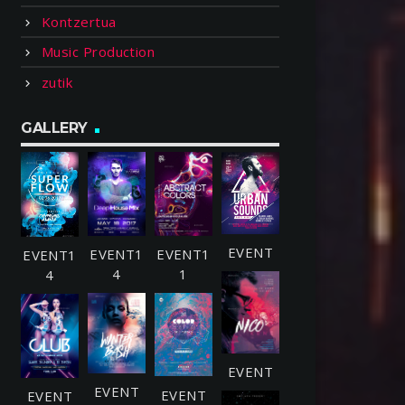
Kontzertua
Music Production
zutik
GALLERY
EVENT1
EVENT1
EVENT1