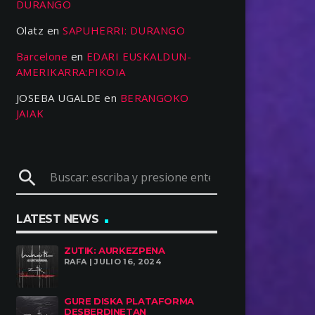
DURANGO
Olatz
en
SAPUHERRI: DURANGO
Barcelone
en
EDARI EUSKALDUN-
AMERIKARRA:PIKOIA
JOSEBA UGALDE
en
BERANGOKO
JAIAK
search
LATEST NEWS
ZUTIK: AURKEZPENA
RAFA | JULIO 16, 2024
GURE DISKA PLATAFORMA
DESBERDINETAN