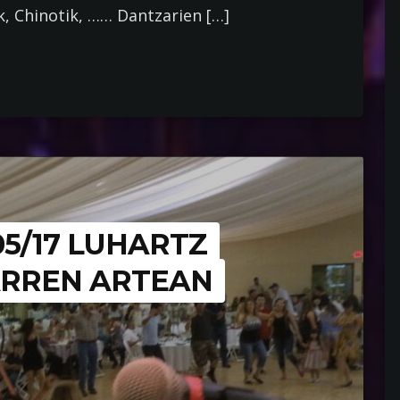
k, Chinotik, …… Dantzarien […]
05/17 LUHARTZ
ARREN ARTEAN