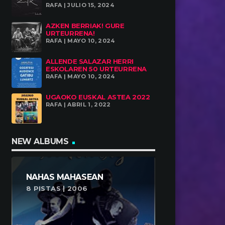
RAFA | JULIO 15, 2024
AZKEN BERRIAK! GURE
URTEURRENA!
RAFA | MAYO 10, 2024
ALLENDE SALAZAR HERRI
ESKOLAREN 50 URTEURRENA
RAFA | MAYO 10, 2024
UGAOKO EUSKAL ASTEA 2022
RAFA | ABRIL 1, 2022
NEW ALBUMS
NAHAS MAHASEAN
8 PISTAS | 2006