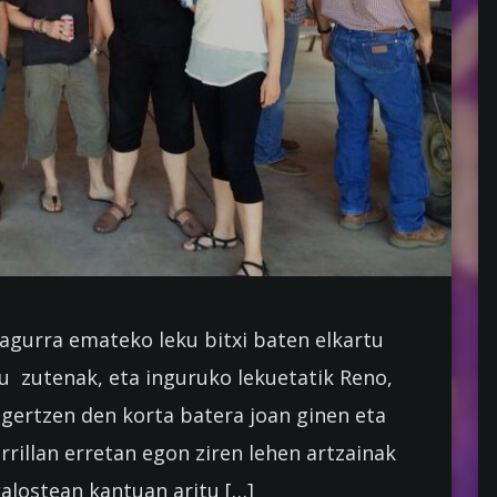
agurra emateko leku bitxi baten elkartu
u zutenak, eta inguruko lekuetatik Reno,
 agertzen den korta batera joan ginen eta
rrillan erretan egon ziren lehen artzainak
alostean kantuan aritu […]