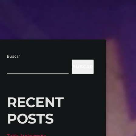
Buscar
BUSCAR
RECENT
POSTS
Zutik: Aurkezpena