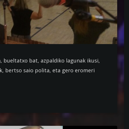
, bueltatxo bat, azpaldiko lagunak ikusi,
k, bertso saio polita, eta gero eromeri