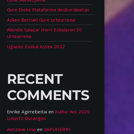
Gure Diska Plataforma desberdinetan
Azken Berriak! Gure urteurrena!
Allende Salazar Herri Eskolaren 50
Urteurrena
Ugaoko Euskal Astea 2022
RECENT
COMMENTS
Enrike Agirrebeitia
en
Kultur Aro 2020
Luhartz Durangon
Aintzane Uria
en
SAPUHERRI: