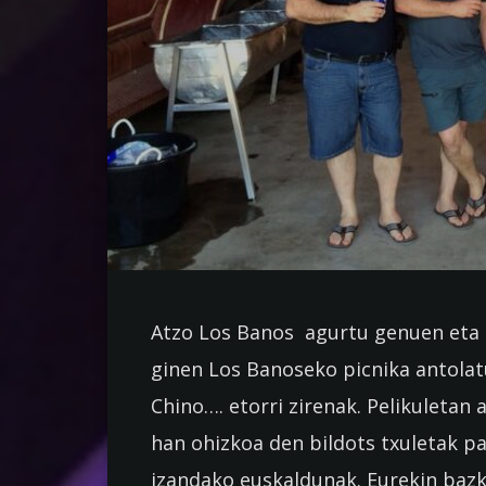
Atzo Los Banos agurtu genuen eta 
ginen Los Banoseko picnika antolat
Chino…. etorri zirenak. Pelikuletan
han ohizkoa den bildots txuletak pa
izandako euskaldunak. Eurekin bazk