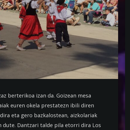
az berterikoa izan da. Goizean mesa
aiak euren okela prestatezn ibili diren
 dira eta gero bazkalostean, aizkolariak
dute. Dantzari talde pila etorri dira Los