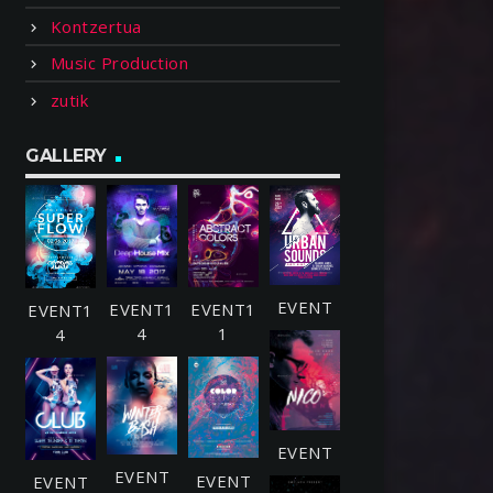
Kontzertua
Music Production
zutik
GALLERY
EVENT1
EVENT1
EVENT1