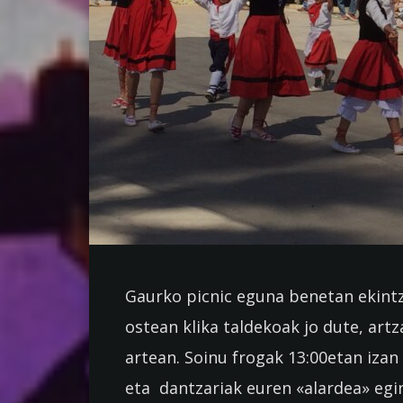
Gaurko picnic eguna benetan ekintz
ostean klika taldekoak jo dute, artz
artean. Soinu frogak 13:00etan izan
eta dantzariak euren «alardea» egin 