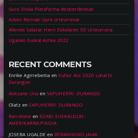
Gure Diska Plataforma desberdinetan
Azken Berriak! Gure urteurrena!
Allende Salazar Herri Eskolaren 50 Urteurrena
Ugaoko Euskal Astea 2022
RECENT COMMENTS
Enrike Agirrebeitia
en
Kultur Aro 2020 Luhartz
Durangon
Aintzane Uria
en
SAPUHERRI: DURANGO
Olatz
en
SAPUHERRI: DURANGO
Barcelone
en
EDARI EUSKALDUN-
AMERIKARRA:PIKOIA
JOSEBA UGALDE
en
BERANGOKO JAIAK