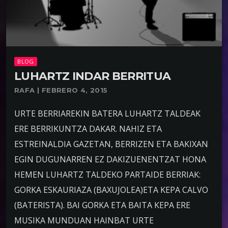
BLOG
LUHARTZ INDAR BERRITUA
RAFA | FEBRERO 4, 2015
URTE BERRIAREKIN BATERA LUHARTZ TALDEAK
ERE BERRIKUNTZA DAKAR. NAHIZ ETA
ESTREINALDIA GAZETAN, BERRIZEN ETA BAKIXAN
EGIN DUGUNARREN EZ DAKIZUENENTZAT HONA
HEMEN LUHARTZ TALDEKO PARTAIDE BERRIAK:
GORKA ESKAURIAZA (BAXUJOLEA)ETA KEPA CALVO
(BATERISTA). BAI GORKA ETA BAITA KEPA ERE
MUSIKA MUNDUAN HAINBAT URTE