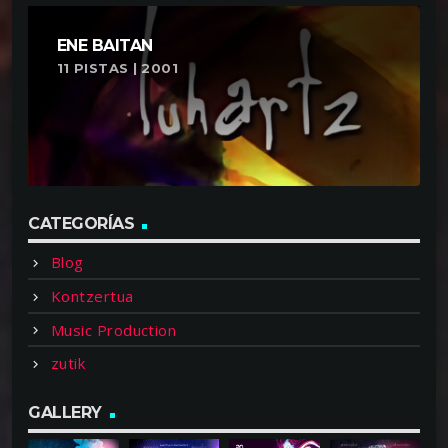
ENE BAITAN
11 PISTAS | 2001
CATEGORÍAS
Blog
Kontzertua
Music Production
zutik
GALLERY