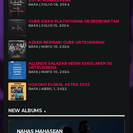
ZUTIK: AURKEZPENA
RAFA | JULIO 16, 2024
GURE DISKA PLATAFORMA DESBERDINETAN
RAFA | JULIO 15, 2024
AZKEN BERRIAK! GURE URTEURRENA!
RAFA | MAYO 10, 2024
ALLENDE SALAZAR HERRI ESKOLAREN 50
URTEURRENA
RAFA | MAYO 10, 2024
UGAOKO EUSKAL ASTEA 2022
RAFA | ABRIL 1, 2022
NEW ALBUMS
NAHAS MAHASEAN