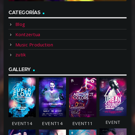
CATEGORÍAS
Blog
Kontzertua
Music Production
zutik
GALLERY