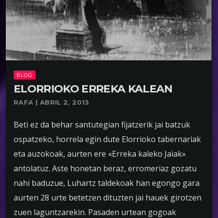
BLOG
ELORRIOKO ERREKA KALEAN
RAFA | ABRIL 2, 2013
Beti ez da behar santutegian fijatzerik jai batzuk
ospatzeko, horrela egin dute Elorrioko tabernariak
eta auzokoak, aurten ere «Erreka kaleko Jaiak»
antolatuz. Aste honetan beraz, erromeriaz gozatu
nahi baduzue, Luhartz taldekoak han egongo gara
aurten 28 urte betetzen dituzten jai hauek girotzen
zuen laguntzarekin. Pasaden urtean gogoak