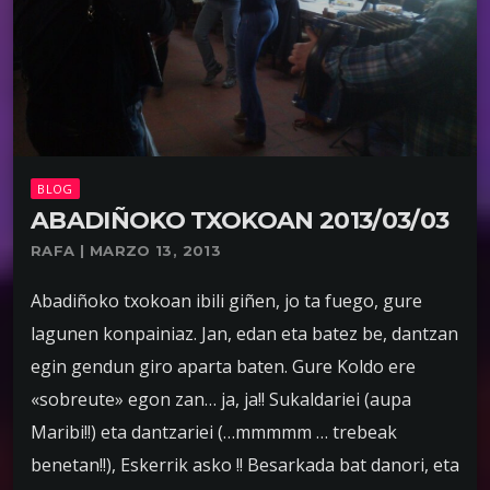
BLOG
ABADIÑOKO TXOKOAN 2013/03/03
RAFA | MARZO 13, 2013
Abadiñoko txokoan ibili giñen, jo ta fuego, gure
lagunen konpainiaz. Jan, edan eta batez be, dantzan
egin gendun giro aparta baten. Gure Koldo ere
«sobreute» egon zan… ja, ja!! Sukaldariei (aupa
Maribi!!) eta dantzariei (…mmmmm … trebeak
benetan!!), Eskerrik asko !! Besarkada bat danori, eta