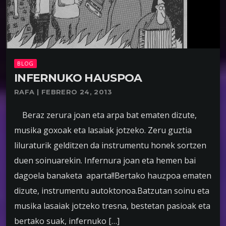
BLOG
INFERNUKO HAUSPOA
RAFA | FEBRERO 24, 2013
Beraz zerura joan eta arpa bat ematen dizute,
musika goxoak eta lasaiak jotzeko. Zeru guztia
liluraturik gelditzen da instrumentu honek sortzen
duen soinuarekin. Infernura joan eta hemen bai
dagoela banaketa aparta!!Bertako hauzpoa ematen
dizute, instrumentu autoktonoa.Batzutan soinu eta
musika lasaiak jotzeko tresna, bestetan pasioak eta
bertako suak, infernuko […]