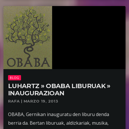
BLOG
LUHARTZ » OBABA LIBURUAK »
INAUGURAZIOAN
RAFA | MARZO 19, 2013
OBABA, Gernikan inauguratu den liburu denda
berria da. Bertan liburuak, aldizkariak, musika,