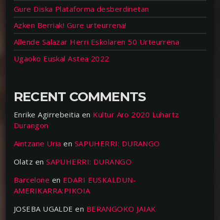
Gure Diska Plataforma desberdinetan
Azken Berriak! Gure urteurrena!
Allende Salazar Herri Eskolaren 50 Urteurrena
Ugaoko Euskal Astea 2022
RECENT COMMENTS
Enrike Agirrebeitia
en
Kultur Aro 2020 Luhartz
Durangon
Aintzane Uria
en
SAPUHERRI: DURANGO
Olatz
en
SAPUHERRI: DURANGO
Barcelone
en
EDARI EUSKALDUN-
AMERIKARRA:PIKOIA
JOSEBA UGALDE
en
BERANGOKO JAIAK