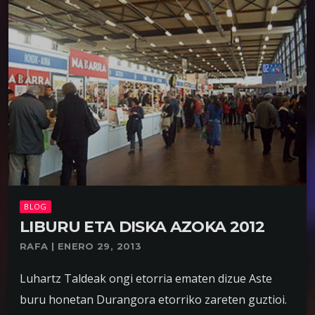
BLOG
LIBURU ETA DISKA AZOKA 2012
RAFA | ENERO 29, 2013
Luhartz Taldeak ongi etorria ematen dizue Aste
buru honetan Durangora etorriko zareten guztioi.