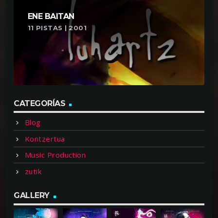
ENE BAITAN
11 PISTAS | 2001
CATEGORÍAS
Blog
Kontzertua
Music Production
zutik
GALLERY