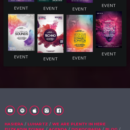
HASIERA
LUHARTZ
WE ARE PLENTY IN HERE
EUZKADIN EGINAK
AGENDA
DISKOGRAFIA
BLOG