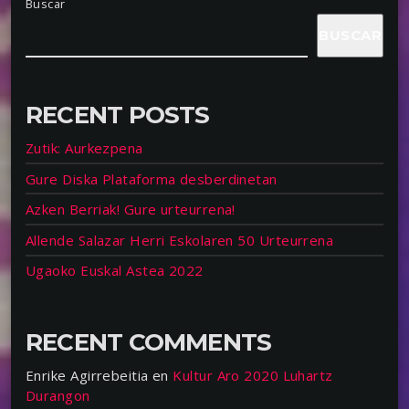
Buscar
BUSCAR
RECENT POSTS
Zutik: Aurkezpena
Gure Diska Plataforma desberdinetan
Azken Berriak! Gure urteurrena!
Allende Salazar Herri Eskolaren 50 Urteurrena
Ugaoko Euskal Astea 2022
RECENT COMMENTS
Enrike Agirrebeitia
en
Kultur Aro 2020 Luhartz
Durangon