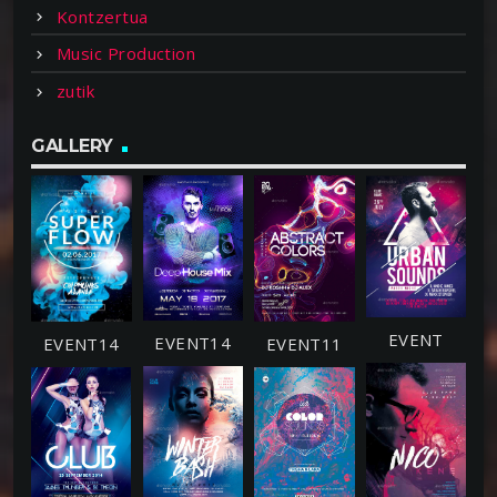
Kontzertua
Music Production
zutik
GALLERY