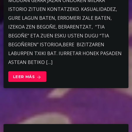
MODUAN GERRA JAZAN ONDOREN MILAKA
ISTORIO ZITUEN KONTATZEKO. KASUALIDADEZ,
GURE LAGUN BATEN, ERROMERI ZALE BATEN,
IZEKOA ZEN BEGOÑE, BERARENTZAT, “TIA
BEGOÑE” ETA ZUEN ESKU USTEN DUGU “TIA
BEGOÑEREN” ISTORIOA,BERE BIZITZAREN
LABURPEN TXIKI BAT. IURRETAR HONEK PASADEN
ASTEAN BETIKO […]
LEER MÁS
arrow_forward