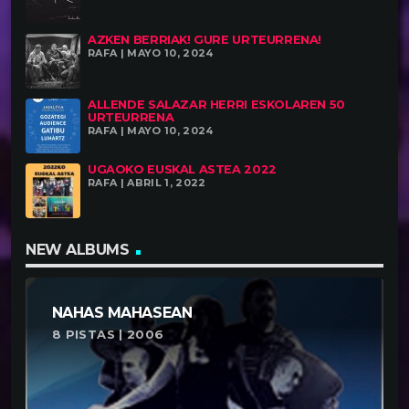
AZKEN BERRIAK! GURE URTEURRENA!
RAFA | MAYO 10, 2024
ALLENDE SALAZAR HERRI ESKOLAREN 50
URTEURRENA
RAFA | MAYO 10, 2024
UGAOKO EUSKAL ASTEA 2022
RAFA | ABRIL 1, 2022
NEW ALBUMS
NAHAS MAHASEAN
8 PISTAS | 2006